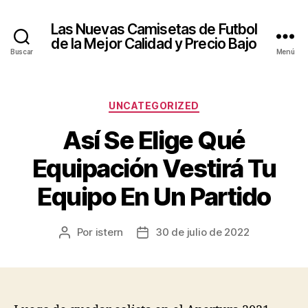
Las Nuevas Camisetas de Futbol
de la Mejor Calidad y Precio Bajo
Buscar
Menú
Categorías
UNCATEGORIZED
Así Se Elige Qué
Equipación Vestirá Tu
Equipo En Un Partido
Por
istern
30 de julio de 2022
Autor
Fecha
de
de
la
la
entrada
entrada