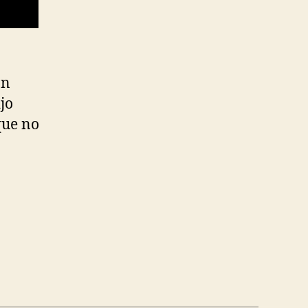
on
jo
que no