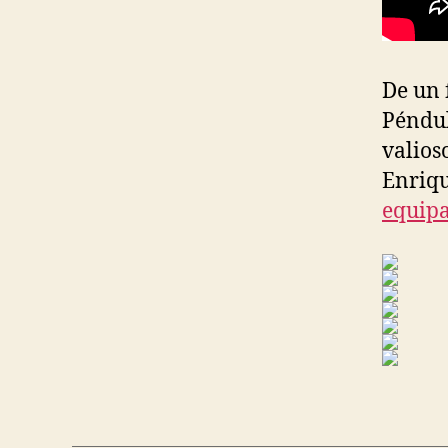
De un 
Péndul
valios
Enriqu
equipa