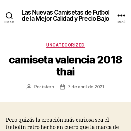
Las Nuevas Camisetas de Futbol
de la Mejor Calidad y Precio Bajo
Buscar
Menú
Categorías
UNCATEGORIZED
camiseta valencia 2018
thai
Por
istern
7 de abril de 2021
Autor
Fecha
de
de
la
la
entrada
entrada
Pero quizás la creación más curiosa sea el
futbolín retro hecho en cuero que la marca de