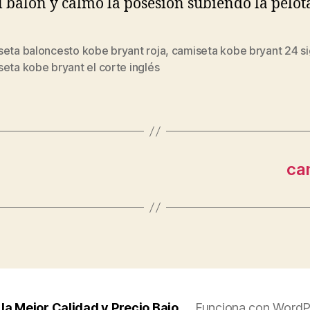
l balón y calmó la posesión subiendo la pelot
seta baloncesto kobe bryant roja
,
camiseta kobe bryant 24 s
s
eta kobe bryant el corte inglés
cam
la Mejor Calidad y Precio Bajo
Funciona con WordP