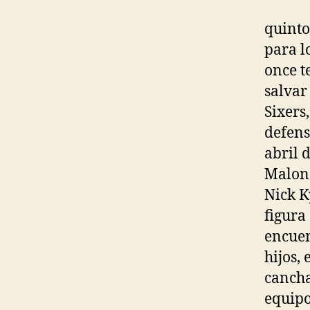
quinto
para l
once t
salvar
Sixers
defens
abril 
Malone
Nick K
figura
encuen
hijos, 
cancha
equipo