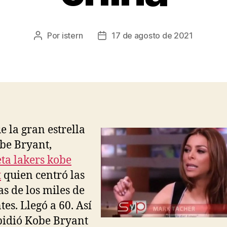
Por
istern
17 de agosto de 2021
Autor
Fecha
de
de
la
la
entrada
entrada
 la gran estrella
be Bryant,
ta lakers kobe
t
quien centró las
s de los miles de
tes. Llegó a 60. Así
pidió Kobe Bryant