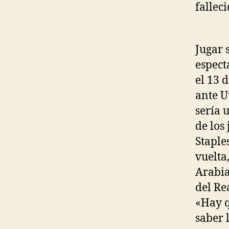
falleci
Jugar 
espect
el 13 
ante U
sería 
de los
Staple
vuelta
Arabia
del Re
«Hay q
saber 