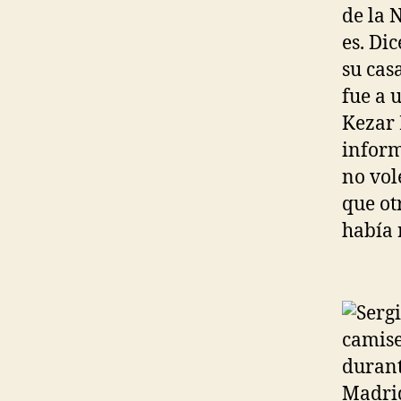
de la 
es. Di
su cas
fue a 
Kezar 
inform
no vol
que otr
había 