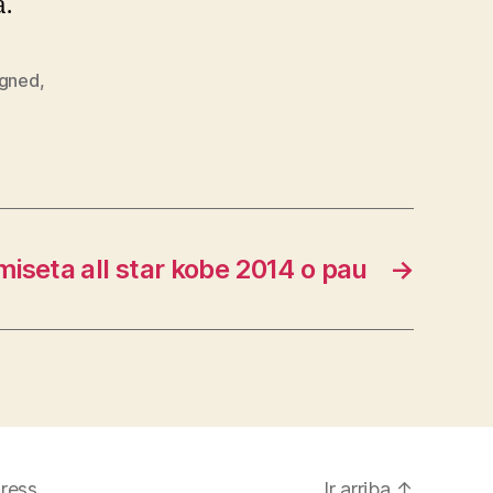
a.
igned
,
iseta all star kobe 2014 o pau
→
ress
Ir arriba
↑