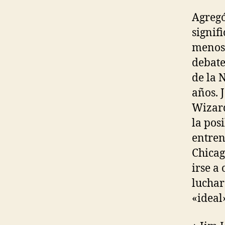
Agregó
signif
menos 
debate
de la 
años. 
Wizard
la pos
entren
Chicag
irse a
luchar 
«ideal»