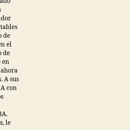
sado
s
ador
tables
o de
n el
o de
o en
 ahora
s. A sus
BA con
os
BA.
, le