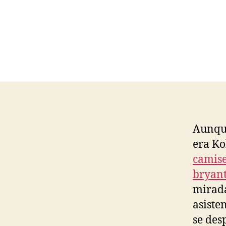
Aunque
era Ko
camise
bryan
mirada
asisten
se des