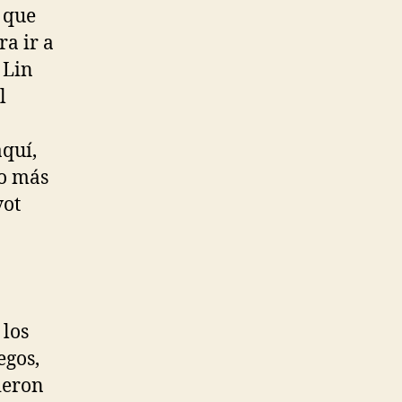
a que
ra ir a
 Lin
l
aquí,
go más
vot
 los
egos,
ieron