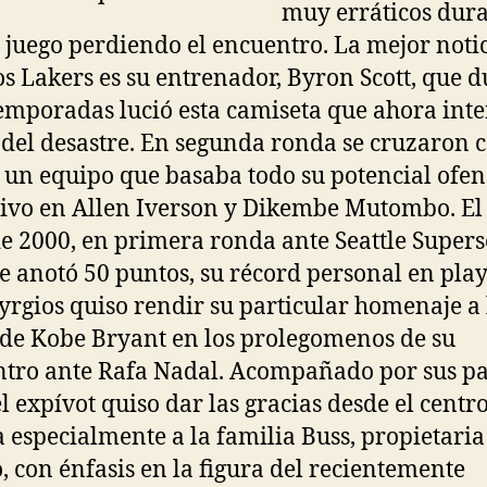
muy erráticos dura
 juego perdiendo el encuentro. La mejor noti
os Lakers es su entrenador, Byron Scott, que 
emporadas lució esta camiseta que ahora int
 del desastre. En segunda ronda se cruzaron c
, un equipo que basaba todo su potencial ofen
ivo en Allen Iverson y Dikembe Mutombo. El
de 2000, en primera ronda ante Seattle Supers
 anotó 50 puntos, su récord personal en play
yrgios quiso rendir su particular homenaje a 
 de Kobe Bryant en los prolegomenos de su
tro ante Rafa Nadal. Acompañado por sus pa
el expívot quiso dar las gracias desde el centro
 especialmente a la familia Buss, propietaria
, con énfasis en la figura del recientemente