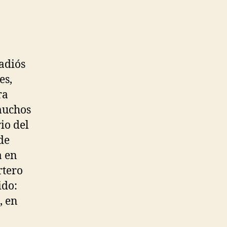
 adiós
es,
ra
 muchos
io del
de
a en
rtero
ido:
, en