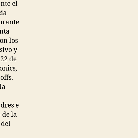
nte el
cia
durante
enta
on los
sivo y
 22 de
onics,
offs.
la
dres e
 de la
 del