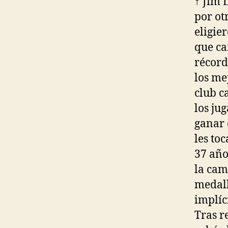
↑ Jim 
por ot
eligie
que ca
récord
los me
club c
los ju
ganar 
les toc
37 año
la cam
medall
implíc
Tras r