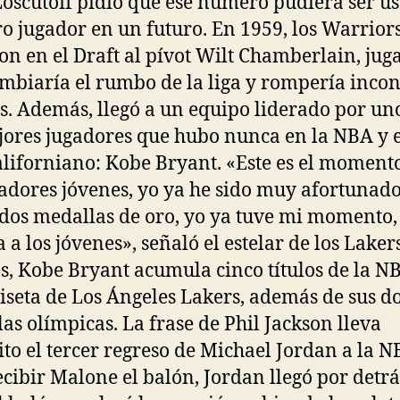
Loscutoff pidió que ese número pudiera ser u
ro jugador en un futuro. En 1959, los Warrior
ron en el Draft al pívot Wilt Chamberlain, jug
mbiaría el rumbo de la liga y rompería incon
s. Además, llegó a un equipo liderado por un
jores jugadores que hubo nunca en la NBA y e
aliforniano: Kobe Bryant. «Este es el moment
gadores jóvenes, yo ya he sido muy afortunad
dos medallas de oro, yo ya tuve mi momento,
a a los jóvenes», señaló el estelar de los Laker
s, Kobe Bryant acumula cinco títulos de la N
iseta de Los Ángeles Lakers, además de sus d
as olímpicas. La frase de Phil Jackson lleva
ito el tercer regreso de Michael Jordan a la N
ecibir Malone el balón, Jordan llegó por detrás