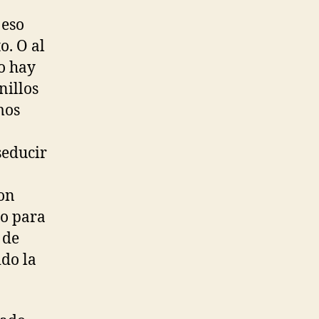
 eso
o. O al
o hay
nillos
mos
seducir
con
po para
 de
ido la