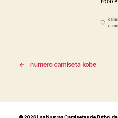
robó e
cami
Etiqueta
camis
←
numero camiseta kobe
© 2026
Las Nuevas Camisetas de Futbol de 