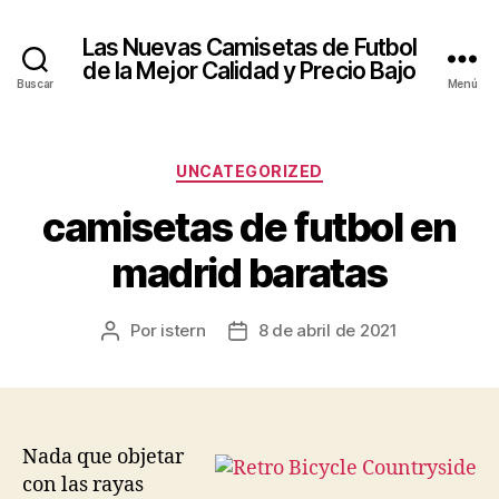
Las Nuevas Camisetas de Futbol
de la Mejor Calidad y Precio Bajo
Buscar
Menú
Categorías
UNCATEGORIZED
camisetas de futbol en
madrid baratas
Por
istern
8 de abril de 2021
Autor
Fecha
de
de
la
la
entrada
entrada
Nada que objetar
con las rayas