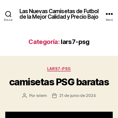
Las Nuevas Camisetas de Futbol
de la Mejor Calidad y Precio Bajo
Buscar
Menú
Categoría:
lars7-psg
Categorías
LARS7-PSG
camisetas PSG baratas
Por
istern
21 de junio de 2024
Autor
Fecha
de
de
la
la
entrada
entrada