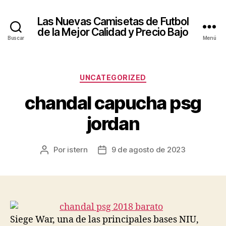
Las Nuevas Camisetas de Futbol
de la Mejor Calidad y Precio Bajo
Buscar
Menú
Categorías
UNCATEGORIZED
chandal capucha psg
jordan
Por
istern
9 de agosto de 2023
Autor
Fecha
de
de
la
la
entrada
entrada
Siege War, una de las principales bases NIU,