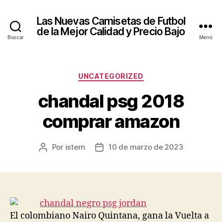
Las Nuevas Camisetas de Futbol
de la Mejor Calidad y Precio Bajo
Buscar
Menú
Categorías
UNCATEGORIZED
chandal psg 2018
comprar amazon
Por
istern
10 de marzo de 2023
Autor
Fecha
de
de
la
la
entrada
entrada
El colombiano Nairo Quintana, gana la Vuelta a