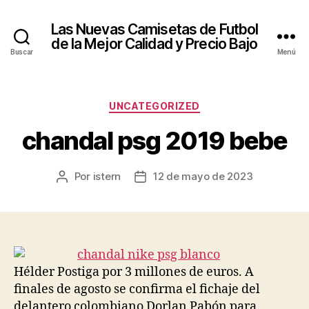
Las Nuevas Camisetas de Futbol
de la Mejor Calidad y Precio Bajo
Buscar
Menú
Categorías
UNCATEGORIZED
chandal psg 2019 bebe
Por
istern
12 de mayo de 2023
Autor
Fecha
de
de
la
la
entrada
entrada
Hélder Postiga por 3 millones de euros. A
finales de agosto se confirma el fichaje del
delantero colombiano Dorlan Pabón para