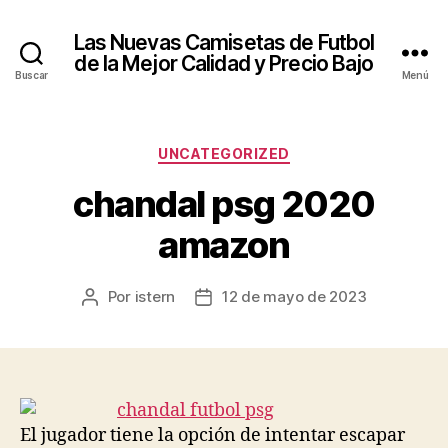
Las Nuevas Camisetas de Futbol
de la Mejor Calidad y Precio Bajo
Buscar
Menú
Categorías
UNCATEGORIZED
chandal psg 2020
amazon
Por
istern
12 de mayo de 2023
Autor
Fecha
de
de
la
la
entrada
entrada
El jugador tiene la opción de intentar escapar