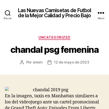
Las Nuevas Camisetas de Futbol
de la Mejor Calidad y Precio Bajo
Buscar
Menú
Categorías
UNCATEGORIZED
chandal psg femenina
Por
istern
12 de mayo de 2023
Autor
Fecha
de
de
la
la
entrada
entrada
En la imagen, taxis en Manhattan similares a
los del videojuego ante un cartel promocional
de Grand Theft Auto: Episodes From Liberty