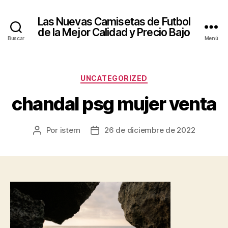
Las Nuevas Camisetas de Futbol
de la Mejor Calidad y Precio Bajo
Buscar
Menú
Categorías
UNCATEGORIZED
chandal psg mujer venta
Por
istern
26 de diciembre de 2022
Autor
Fecha
de
de
la
la
entrada
entrada