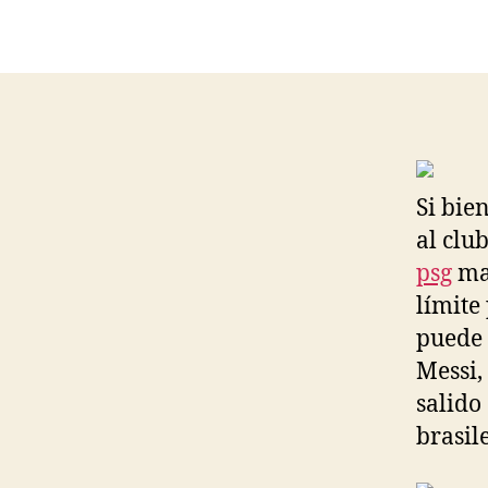
Si bie
al clu
psg
man
límite
puede 
Messi,
salido
brasil