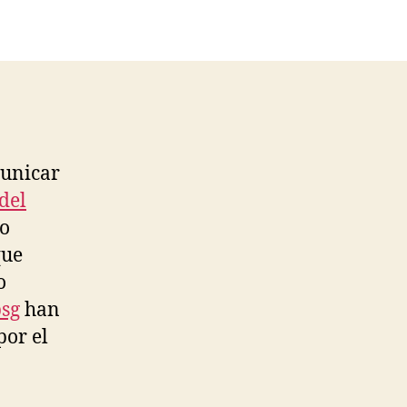
municar
del
po
que
o
psg
han
por el