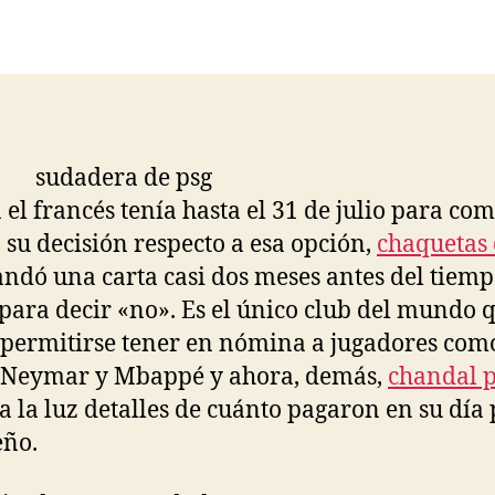
de
de
la
la
entrada
entrada
n el francés tenía hasta el 31 de julio para co
b su decisión respecto a esa opción,
chaquetas 
dó una carta casi dos meses antes del tiem
 para decir «no». Es el único club del mundo 
permitirse tener en nómina a jugadores com
 Neymar y Mbappé y ahora, demás,
chandal 
 a la luz detalles de cuánto pagaron en su día 
eño.