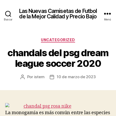
Las Nuevas Camisetas de Futbol
de la Mejor Calidad y Precio Bajo
Buscar
Menú
Categorías
UNCATEGORIZED
chandals del psg dream
league soccer 2020
Por
istern
10 de marzo de 2023
Autor
Fecha
de
de
la
la
entrada
entrada
La monogamia es más común entre las especies