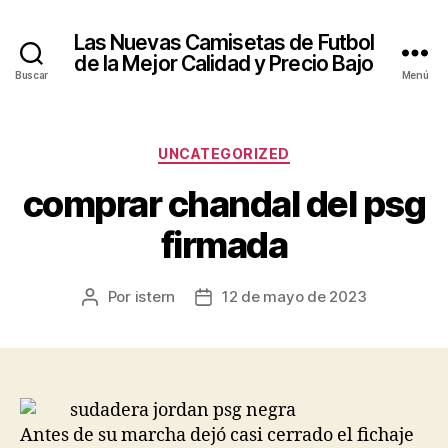
Las Nuevas Camisetas de Futbol
de la Mejor Calidad y Precio Bajo
Buscar
Menú
Categorías
UNCATEGORIZED
comprar chandal del psg
firmada
Por
istern
12 de mayo de 2023
Autor
Fecha
de
de
la
la
entrada
entrada
Antes de su marcha dejó casi cerrado el fichaje