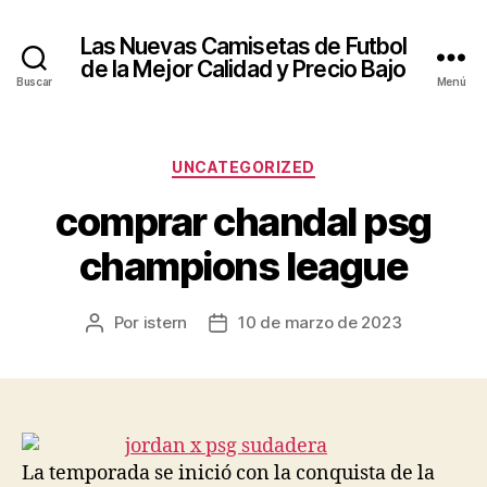
Las Nuevas Camisetas de Futbol
de la Mejor Calidad y Precio Bajo
Buscar
Menú
Categorías
UNCATEGORIZED
comprar chandal psg
champions league
Por
istern
10 de marzo de 2023
Autor
Fecha
de
de
la
la
entrada
entrada
La temporada se inició con la conquista de la