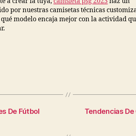
te a crear la tuya,
camsieta psg 2023
haz un
ido por nuestras camisetas técnicas customiz
 qué modelo encaja mejor con la actividad qu
r.
s De Fútbol
Tendencias De