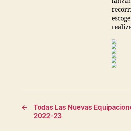
lanzar
recorr
escoge
realiza
←
Todas Las Nuevas Equipacione
2022-23