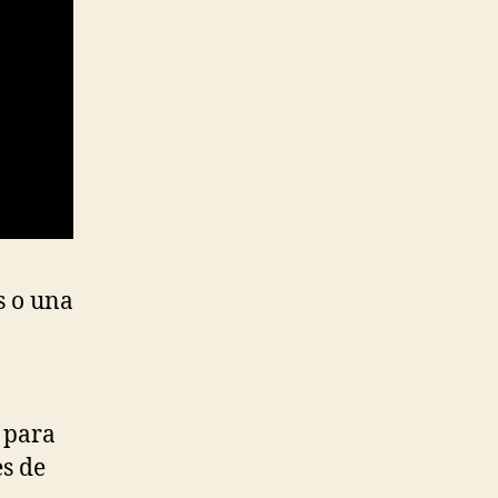
s o una
 para
es de