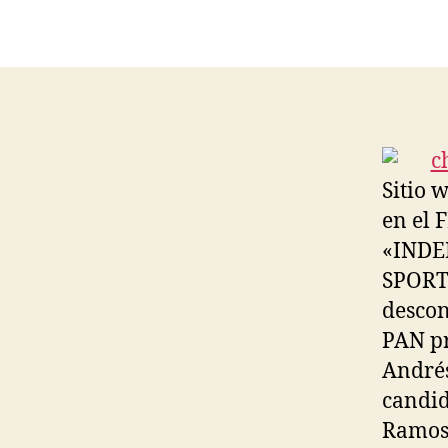
Sitio 
en el F
«INDE
SPORTS
descon
PAN pr
Andrés
candid
Ramos 