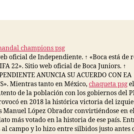
de
de
la
la
entrada
entrada
web oficial de Independiente. ↑ «Boca está de 
IFA 22». Sitio web oficial de Boca Juniors. ↑
PENDIENTE ANUNCIA SU ACUERDO CON EA
». Mientras tanto en México,
chaqueta psg
e
tento de la población con los gobiernos del PR
ovocó en 2018 la histórica victoria del izquie
 Manuel López Obrador convirtiéndose en e
ato más votado en la historia de ese país. Ent
al campo y lo hizo entre silbidos justo antes 