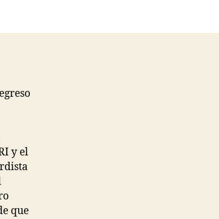
regreso
l
I y el
rdista
l
ro
de que