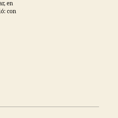
ar, en
ió: con