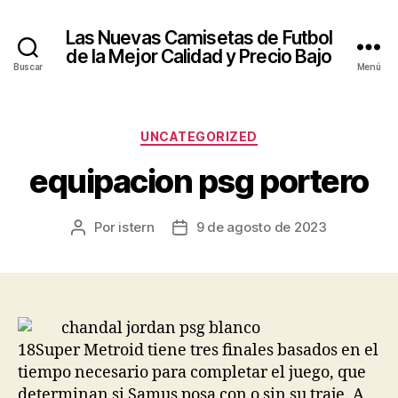
Las Nuevas Camisetas de Futbol
de la Mejor Calidad y Precio Bajo
Buscar
Menú
Categorías
UNCATEGORIZED
equipacion psg portero
Por
istern
9 de agosto de 2023
Autor
Fecha
de
de
la
la
entrada
entrada
18Super Metroid tiene tres finales basados en el
tiempo necesario para completar el juego, que
determinan si Samus posa con o sin su traje. A