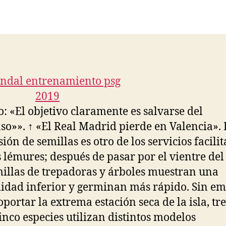
de
de
la
la
entrada
entrada
o: «El objetivo claramente es salvarse del
so»». ↑ «El Real Madrid pierde en Valencia». 
ión de semillas es otro de los servicios facili
s lémures; después de pasar por el vientre del
millas de trepadoras y árboles muestran una
idad inferior y germinan más rápido. Sin e
oportar la extrema estación seca de la isla, tre
cinco especies utilizan distintos modelos