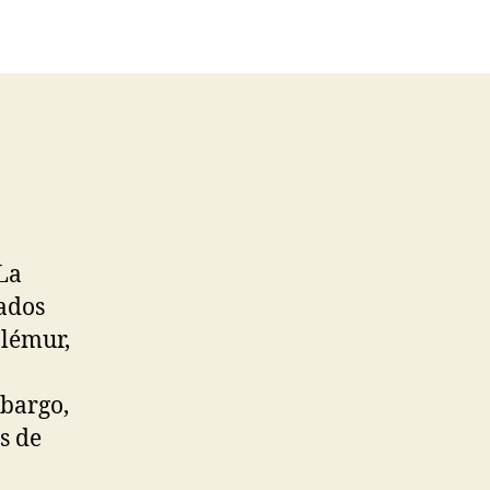
La
tados
 lémur,
mbargo,
s de