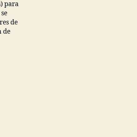
s) para
 se
res de
n de