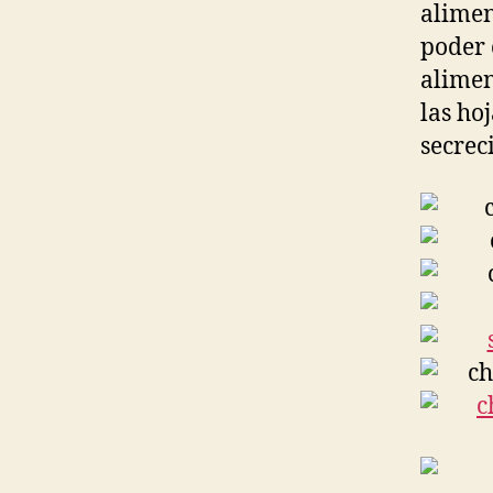
alimen
poder 
alimen
las ho
secrec