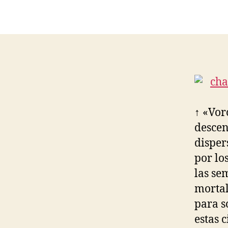
↑ «Vor
descen
dispers
por lo
las se
mortal
para s
estas 