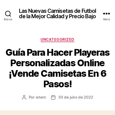
Las Nuevas Camisetas de Futbol
de la Mejor Calidad y Precio Bajo
Buscar
Menú
Categorías
UNCATEGORIZED
Guía Para Hacer Playeras
Personalizadas Online
¡Vende Camisetas En 6
Pasos!
Por
istern
30 de julio de 2022
Autor
Fecha
de
de
la
la
entrada
entrada