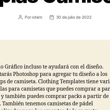
Por
istern
30 de julio de 2022
Autor
Fecha
de
de
la
la
entrada
entrada
io Gráfico incluso te ayudará con el diseño.
tarás Photoshop para agregar tu diseño a los
s de camiseta. Clothing Templates tiene vari
llas para camisetas que puedes comprar a par
 y también puedes comprar packs a partir de
. También tenemos camisetas de pádel