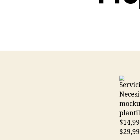
Servic
Necesi
mockup
planti
$14,99
$29,99