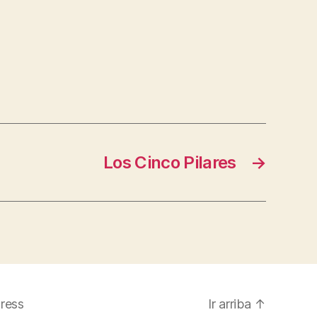
Los Cinco Pilares
→
ress
Ir arriba
↑