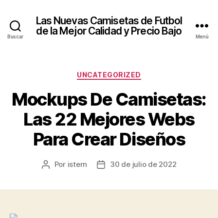
Las Nuevas Camisetas de Futbol
de la Mejor Calidad y Precio Bajo
Buscar
Menú
Categorías
UNCATEGORIZED
Mockups De Camisetas:
Las 22 Mejores Webs
Para Crear Diseños
Por
istern
30 de julio de 2022
Autor
Fecha
de
de
la
la
entrada
entrada