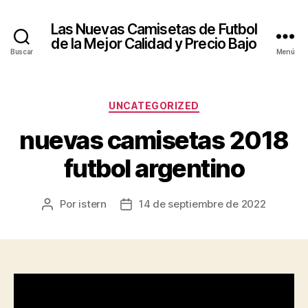
Las Nuevas Camisetas de Futbol
de la Mejor Calidad y Precio Bajo
Buscar
Menú
Categorías
UNCATEGORIZED
nuevas camisetas 2018
futbol argentino
Por
istern
14 de septiembre de 2022
Autor
Fecha
de
de
la
la
entrada
entrada