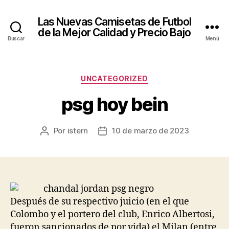
Las Nuevas Camisetas de Futbol
de la Mejor Calidad y Precio Bajo
Buscar
Menú
Categorías
UNCATEGORIZED
psg hoy bein
Por
istern
10 de marzo de 2023
Autor
Fecha
de
de
la
la
entrada
entrada
Después de su respectivo juicio (en el que
Colombo y el portero del club, Enrico Albertosi,
fueron sancionados de por vida) el Milan (entre