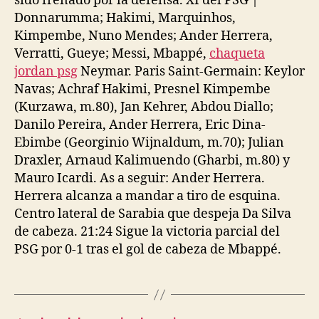
sido frenado por la defensa. XI del PSG |
Donnarumma; Hakimi, Marquinhos,
Kimpembe, Nuno Mendes; Ander Herrera,
Verratti, Gueye; Messi, Mbappé,
chaqueta
jordan psg
Neymar. Paris Saint-Germain: Keylor
Navas; Achraf Hakimi, Presnel Kimpembe
(Kurzawa, m.80), Jan Kehrer, Abdou Diallo;
Danilo Pereira, Ander Herrera, Eric Dina-
Ebimbe (Georginio Wijnaldum, m.70); Julian
Draxler, Arnaud Kalimuendo (Gharbi, m.80) y
Mauro Icardi. As a seguir: Ander Herrera.
Herrera alcanza a mandar a tiro de esquina.
Centro lateral de Sarabia que despeja Da Silva
de cabeza. 21:24 Sigue la victoria parcial del
PSG por 0-1 tras el gol de cabeza de Mbappé.