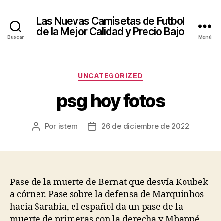
Las Nuevas Camisetas de Futbol
de la Mejor Calidad y Precio Bajo
Buscar
Menú
Categorías
UNCATEGORIZED
psg hoy fotos
Por
istern
26 de diciembre de 2022
Autor
Fecha
de
de
la
la
entrada
entrada
Pase de la muerte de Bernat que desvía Koubek
a córner. Pase sobre la defensa de Marquinhos
hacia Sarabia, el español da un pase de la
muerte de primeras con la derecha y Mbappé,