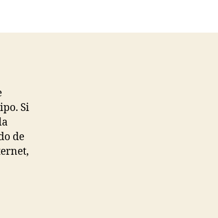
e
po. Si
la
do de
ernet,