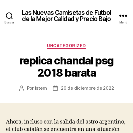
Las Nuevas Camisetas de Futbol
de la Mejor Calidad y Precio Bajo
Buscar
Menú
Categorías
UNCATEGORIZED
replica chandal psg
2018 barata
Por
istern
26 de diciembre de 2022
Autor
Fecha
de
de
la
la
entrada
entrada
Ahora, incluso con la salida del astro argentino,
el club catalán se encuentra en una situación