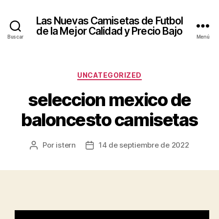
Las Nuevas Camisetas de Futbol
de la Mejor Calidad y Precio Bajo
Buscar
Menú
Categorías
UNCATEGORIZED
seleccion mexico de
baloncesto camisetas
Por
istern
14 de septiembre de 2022
Autor
Fecha
de
de
la
la
entrada
entrada