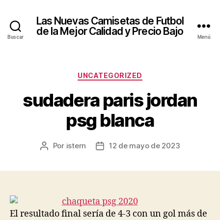
Las Nuevas Camisetas de Futbol
de la Mejor Calidad y Precio Bajo
Buscar
Menú
Categorías
UNCATEGORIZED
sudadera paris jordan
psg blanca
Por
istern
12 de mayo de 2023
Autor
Fecha
de
de
la
la
entrada
entrada
El resultado final sería de 4-3 con un gol más de