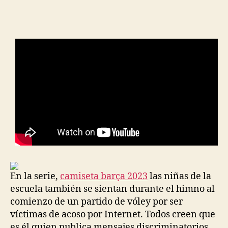
de
de
la
la
entrada
entrada
En la serie,
camiseta barça 2023
las niñas de la
escuela también se sientan durante el himno al
comienzo de un partido de vóley por ser
víctimas de acoso por Internet. Todos creen que
es él quien publica mensajes discriminatorios