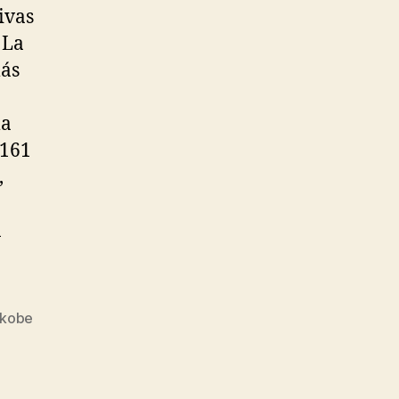
ivas
 La
más
ma
 161
,
n
kobe