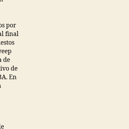
os por
l final
uestos
weep
a de
tivo de
BA. En
a
a
de