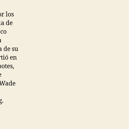
r los
la de
oco
a
a de su
tió en
botes,
e
o Wade
g.