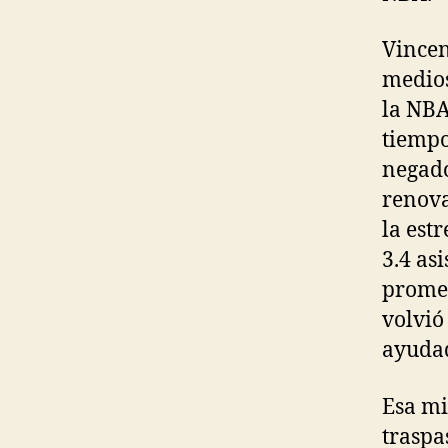
Vincen
medios
la NBA
tiempo
negado
renova
la estr
3.4 as
promed
volvió
ayudad
Esa mi
traspa