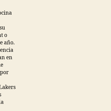
,
ocina
su
t o
te año.
iencia
an en
ue
 por
 Lakers
s
la