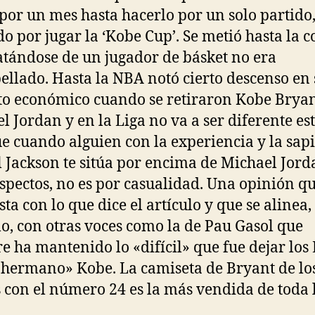
 por un mes hasta hacerlo por un solo partido
o por jugar la ‘Kobe Cup’. Se metió hasta la c
atándose de un jugador de básket no era
ellado. Hasta la NBA notó cierto descenso en 
o económico cuando se retiraron Kobe Bryan
l Jordan y en la Liga no va a ser diferente es
ue cuando alguien con la experiencia y la sap
l Jackson te sitúa por encima de Michael Jord
aspectos, no es por casualidad. Una opinión q
sta con lo que dice el artículo y que se alinea,
o, con otras voces como la de Pau Gasol que
e ha mantenido lo «difícil» que fue dejar los
«hermano» Kobe. La camiseta de Bryant de lo
 con el número 24 es la más vendida de toda 