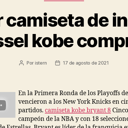
camiseta de in
ssel kobe comp
Por
istern
17 de agosto de 2021
Autor
Fecha
de
de
la
la
entrada
entrada
En la Primera Ronda de los Playoffs d
vencieron a los New York Knicks en ci
partidos.
camiseta kobe bryant 8
Cinco
campeón de la NBA y con 18 seleccione
de Estrellas, Bryant es líder de la franquicia 