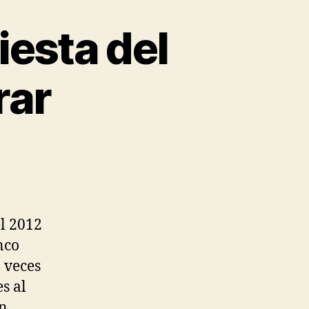
iesta del
rar
el 2012
nco
 veces
s al
en