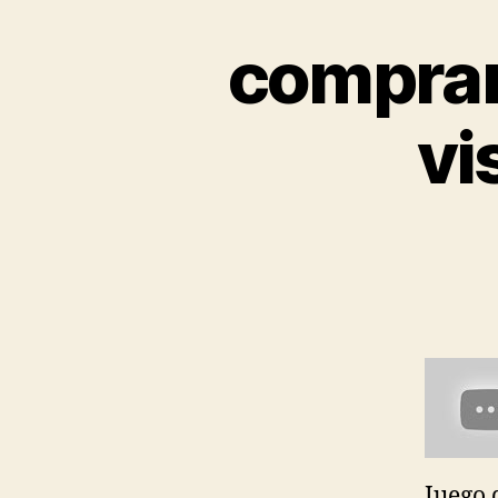
comprar 
vi
Juego 