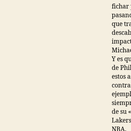
fichar
pasand
que tr
descab
impact
Michae
Y es q
de Phi
estos 
contra
ejempl
siempr
de su 
Lakers
NBA.