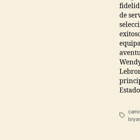
fideli
de ser
selecc
exitos
equipa
aventu
Wendy’
Lebron
princi
Estado
camis
Etiqueta
brya