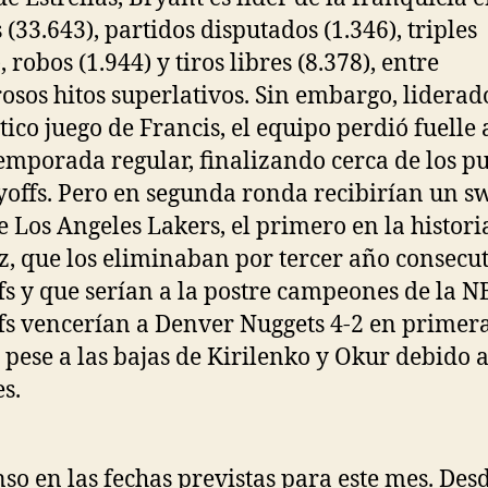
 (33.643), partidos disputados (1.346), triples
, robos (1.944) y tiros libres (8.378), entre
sos hitos superlativos. Sin embargo, liderad
tico juego de Francis, el equipo perdió fuelle a
temporada regular, finalizando cerca de los p
yoffs. Pero en segunda ronda recibirían un s
de Los Angeles Lakers, el primero en la histori
zz, que los eliminaban por tercer año consecu
fs y que serían a la postre campeones de la N
fs vencerían a Denver Nuggets 4-2 en primer
 pese a las bajas de Kirilenko y Okur debido 
es.
so en las fechas previstas para este mes. Des