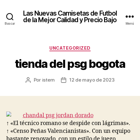
Las Nuevas Camisetas de Futbol
de la Mejor Calidad y Precio Bajo
Buscar
Menú
Categorías
UNCATEGORIZED
tienda del psg bogota
Por
istern
12 de mayo de 2023
Autor
Fecha
de
de
la
la
entrada
entrada
↑ «El técnico romano se despide con lágrimas».
↑ «Censo Peñas Valencianistas». Con un equipo
bastante renovado, con un estilo de juego