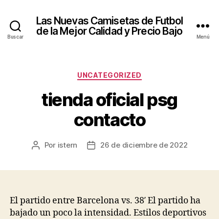
Las Nuevas Camisetas de Futbol
de la Mejor Calidad y Precio Bajo
Buscar
Menú
Categorías
UNCATEGORIZED
tienda oficial psg
contacto
Por
istern
26 de diciembre de 2022
Autor
Fecha
de
de
la
la
entrada
entrada
El partido entre Barcelona vs. 38′ El partido ha
bajado un poco la intensidad. Estilos deportivos