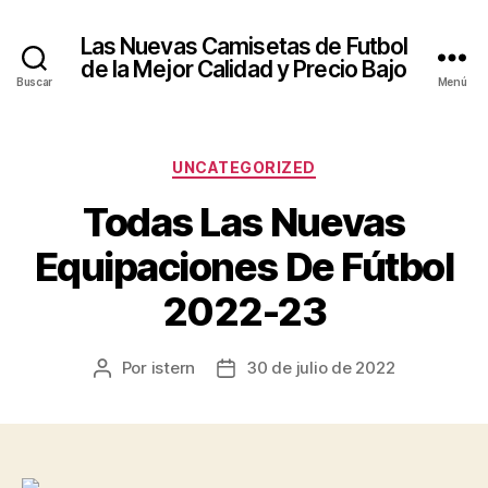
Las Nuevas Camisetas de Futbol
de la Mejor Calidad y Precio Bajo
Buscar
Menú
Categorías
UNCATEGORIZED
Todas Las Nuevas
Equipaciones De Fútbol
2022-23
Por
istern
30 de julio de 2022
Autor
Fecha
de
de
la
la
entrada
entrada