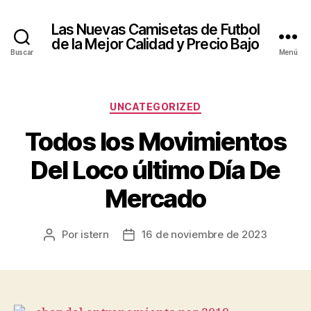
Las Nuevas Camisetas de Futbol
de la Mejor Calidad y Precio Bajo
Buscar
Menú
Categorías
UNCATEGORIZED
Todos los Movimientos
Del Loco último Día De
Mercado
Por
istern
16 de noviembre de 2023
Autor
Fecha
de
de
la
la
entrada
entrada