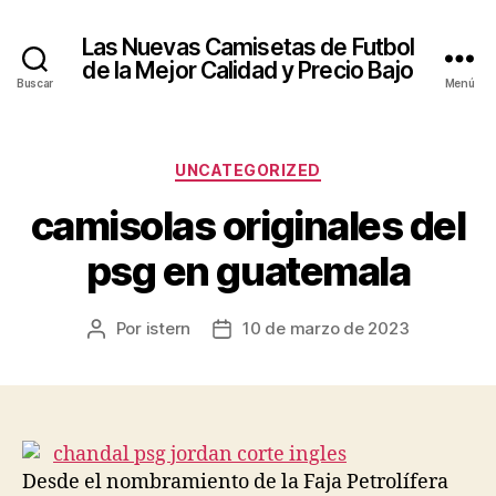
Las Nuevas Camisetas de Futbol
de la Mejor Calidad y Precio Bajo
Buscar
Menú
Categorías
UNCATEGORIZED
camisolas originales del
psg en guatemala
Por
istern
10 de marzo de 2023
Autor
Fecha
de
de
la
la
entrada
entrada
Desde el nombramiento de la Faja Petrolífera