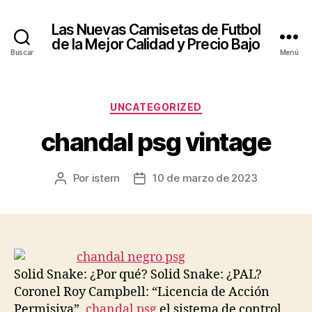
Las Nuevas Camisetas de Futbol
de la Mejor Calidad y Precio Bajo
Buscar
Menú
Categorías
UNCATEGORIZED
chandal psg vintage
Por
istern
10 de marzo de 2023
Autor
Fecha
de
de
la
la
entrada
entrada
Solid Snake: ¿Por qué? Solid Snake: ¿PAL?
Coronel Roy Campbell: “Licencia de Acción
Permisiva”,
chandal psg
el sistema de control