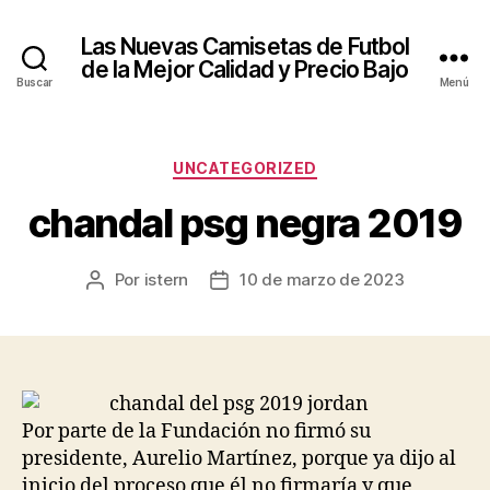
Las Nuevas Camisetas de Futbol
de la Mejor Calidad y Precio Bajo
Buscar
Menú
Categorías
UNCATEGORIZED
chandal psg negra 2019
Por
istern
10 de marzo de 2023
Autor
Fecha
de
de
la
la
entrada
entrada
Por parte de la Fundación no firmó su
presidente, Aurelio Martínez, porque ya dijo al
inicio del proceso que él no firmaría y que