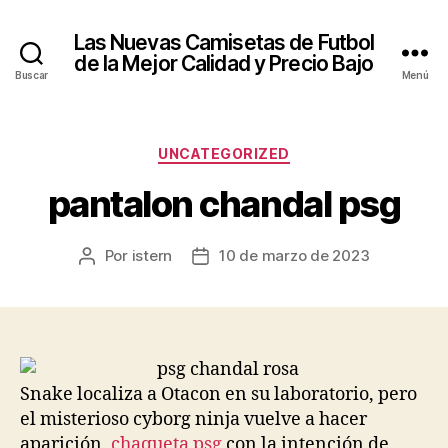
Las Nuevas Camisetas de Futbol
de la Mejor Calidad y Precio Bajo
Buscar
Menú
Categorías
UNCATEGORIZED
pantalon chandal psg
Por
istern
10 de marzo de 2023
Autor
Fecha
de
de
la
la
entrada
entrada
Snake localiza a Otacon en su laboratorio, pero
el misterioso cyborg ninja vuelve a hacer
aparición,
chaqueta psg
con la intención de