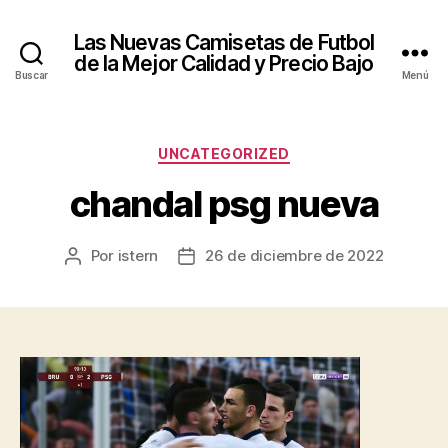
Las Nuevas Camisetas de Futbol
de la Mejor Calidad y Precio Bajo
Buscar
Menú
Categorías
UNCATEGORIZED
chandal psg nueva
Por
istern
26 de diciembre de 2022
Autor
Fecha
de
de
la
la
entrada
entrada