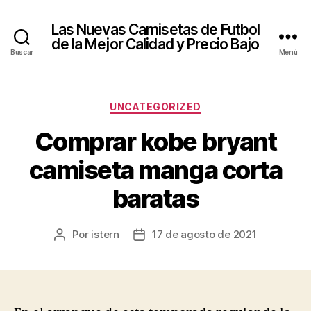
Las Nuevas Camisetas de Futbol
de la Mejor Calidad y Precio Bajo
Buscar
Menú
Categorías
UNCATEGORIZED
Comprar kobe bryant
camiseta manga corta
baratas
Por
istern
17 de agosto de 2021
Autor
Fecha
de
de
la
la
entrada
entrada