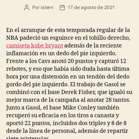
Por
istern
17 de agosto de 2021
Autor
Fecha
de
de
la
la
entrada
entrada
En el arranque de esta temporada regular de la
NBA padeció un esguince en el tobillo derecho,
camiseta kobe bryant
además de la reciente
inflamación en un dedo del pie izquierdo.
Frente a los Cavs anotó 20 puntos y capturó 12
rebotes, y eso que había sido duda hasta última
hora por una distensión en un tendón del dedo
gordo del pie izquierdo. El trabajo de Gasol se
combinó con el base Derek Fisher, que igualó su
mejor marca de la campaña al anotar 28 tantos.
Junto a Gasol, el base Mike Conley también
recuperó su eficacia en los tiros a canasta y
aportó 22 puntos, incluidos dos triples y 8 de 8
desde la línea de personal, además de repartir
siete asistencias.