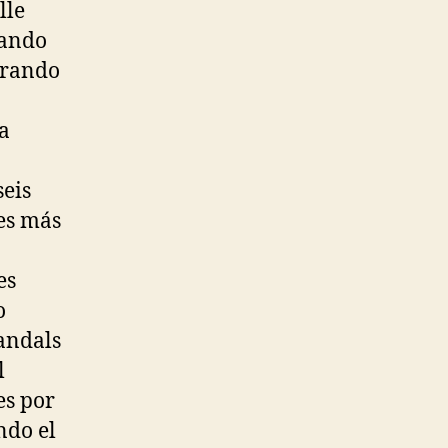
lle
uando
brando
a
seis
ces más
es
o
andals
l
es por
ndo el