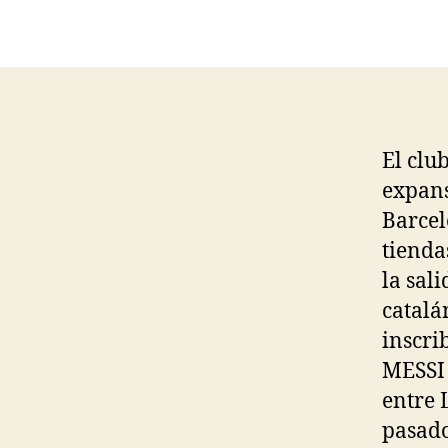
El clu
expans
Barcel
tienda
la sal
catalá
inscri
MESSI 
entre 
pasado