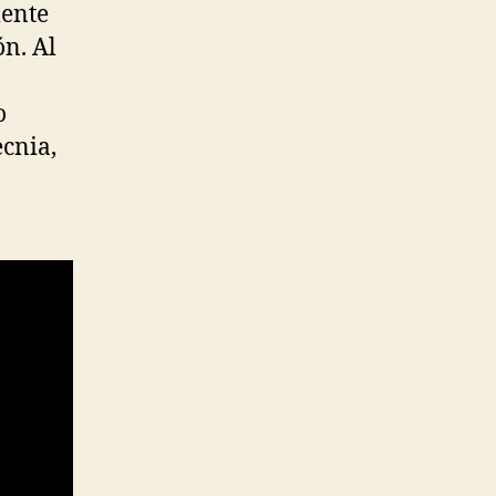
mente
ón. Al
o
cnia,