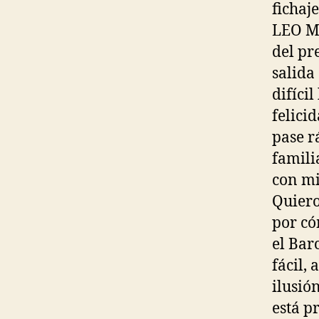
fichaj
LEO ME
del pr
salida
difíci
felici
pase r
famili
con mi
Quiero
por có
el Bar
fácil,
ilusió
está p