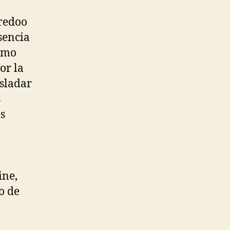
oredoo
sencia
ismo
or la
asladar
s
es
ine,
o de