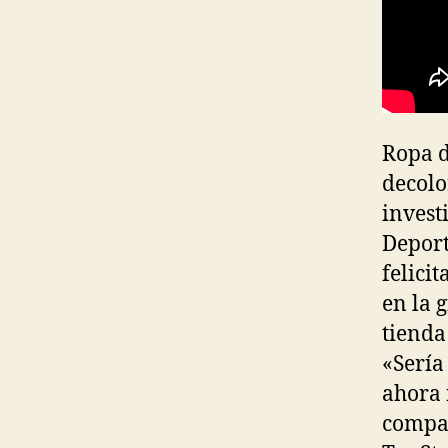
Ropa d
decolo
invest
Deport
felici
en la 
tienda
«Sería
ahora 
compañ