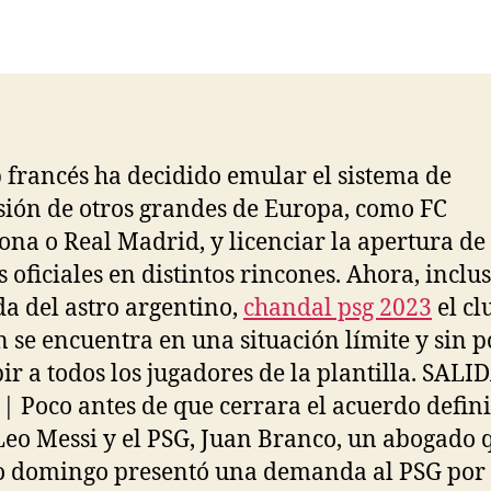
de
de
la
la
entrada
entrada
b francés ha decidido emular el sistema de
ión de otros grandes de Europa, como FC
ona o Real Madrid, y licenciar la apertura de
s oficiales en distintos rincones. Ahora, inclu
ida del astro argentino,
chandal psg 2023
el cl
n se encuentra en una situación límite y sin 
bir a todos los jugadores de la plantilla. SALI
| Poco antes de que cerrara el acuerdo defini
Leo Messi y el PSG, Juan Branco, un abogado 
 domingo presentó una demanda al PSG por 