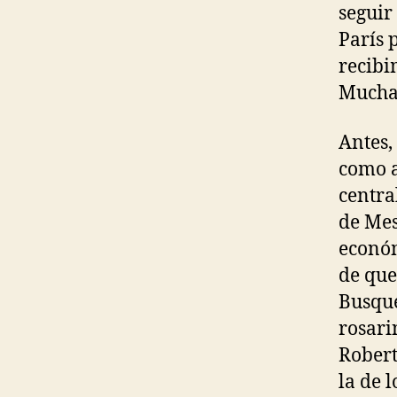
seguir
París p
recibi
Muchas
Antes,
como a
centra
de Mes
económ
de que
Busque
rosari
Robert
la de 