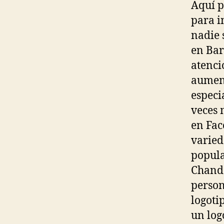
Aquí p
para i
nadie 
en Bar
atenci
aument
especi
veces 
en Fac
varied
popula
Chanda
person
logoti
un log