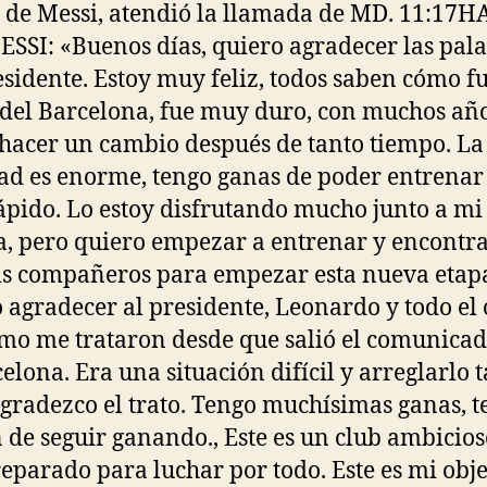
e de Messi, atendió la llamada de MD. 11:17
SSI: «Buenos días, quiero agradecer las pal
esidente. Estoy muy feliz, todos saben cómo fu
 del Barcelona, fue muy duro, con muchos año
l hacer un cambio después de tanto tiempo. La
dad es enorme, tengo ganas de poder entrenar
ápido. Lo estoy disfrutando mucho junto a mi
a, pero quiero empezar a entrenar y encont
s compañeros para empezar esta nueva etap
 agradecer al presidente, Leonardo y todo el 
mo me trataron desde que salió el comunica
celona. Era una situación difícil y arreglarlo 
 agradezco el trato. Tengo muchísimas ganas, t
n de seguir ganando., Este es un club ambicios
reparado para luchar por todo. Este es mi obje