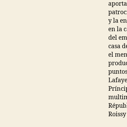
aporta
patroc
y la e
en la 
del em
casa d
el men
produc
puntos
Lafaye
Prínci
multim
Républ
Roissy