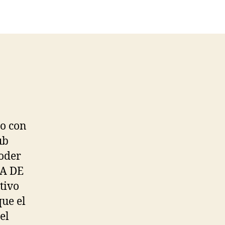
so con
ub
poder
DA DE
tivo
que el
el