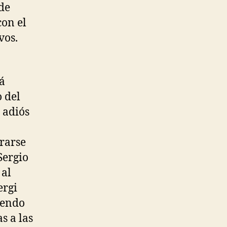
 de
con el
vos.
rá
 del
 adiós
erarse
Sergio
 al
ergi
iendo
s a las