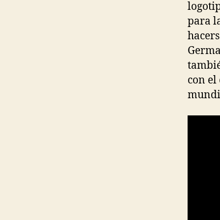
logoti
para l
hacers
Germai
tambié
con el
mundia