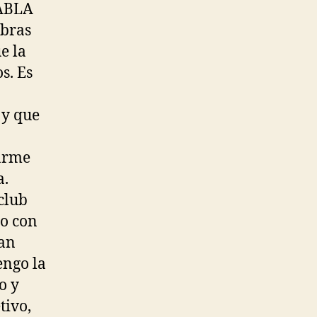
HABLA
abras
e la
s. Es
 y que
rarme
a.
club
do con
tan
engo la
o y
tivo,