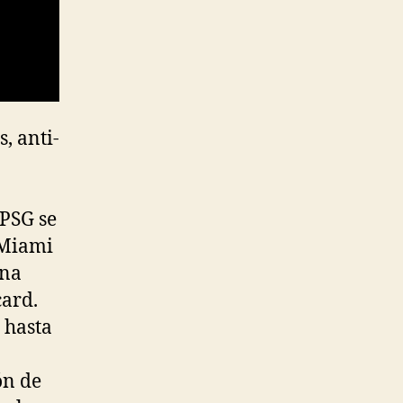
, anti-
 PSG se
 Miami
una
card.
 hasta
ón de