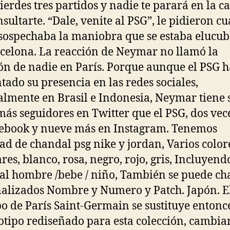
ierdes tres partidos y nadie te parará en la ca
nsultarte. “Dale, venite al PSG”, le pidieron c
sospechaba la maniobra que se estaba elucu
celona. La reacción de Neymar no llamó la
ón de nadie en París. Porque aunque el PSG h
ado su presencia en las redes sociales,
almente en Brasil e Indonesia, Neymar tiene 
más seguidores en Twitter que el PSG, dos ve
ebook y nueve más en Instagram. Tenemos
ad de chandal psg nike y jordan, Varios color
res, blanco, rosa, negro, rojo, gris, Incluyend
l hombre /bebe / niño, También se puede ch
alizados Nombre y Numero y Patch. Japón. E
po de París Saint-Germain se sustituye entonc
otipo rediseñado para esta colección, cambia