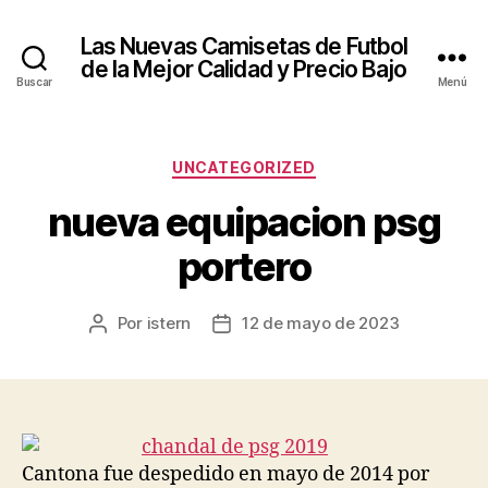
Las Nuevas Camisetas de Futbol
de la Mejor Calidad y Precio Bajo
Buscar
Menú
Categorías
UNCATEGORIZED
nueva equipacion psg
portero
Por
istern
12 de mayo de 2023
Autor
Fecha
de
de
la
la
entrada
entrada
Cantona fue despedido en mayo de 2014 por