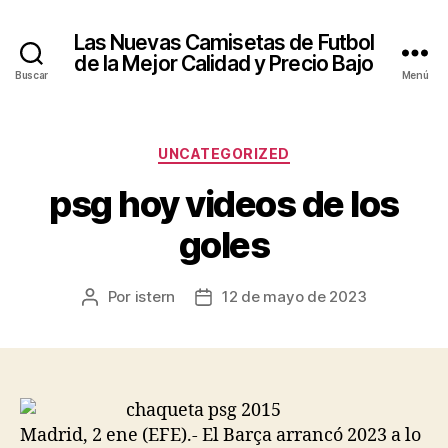
Las Nuevas Camisetas de Futbol
de la Mejor Calidad y Precio Bajo
Buscar
Menú
Categorías
UNCATEGORIZED
psg hoy videos de los
goles
Por
istern
12 de mayo de 2023
Autor
Fecha
de
de
la
la
entrada
entrada
Madrid, 2 ene (EFE).- El Barça arrancó 2023 a lo